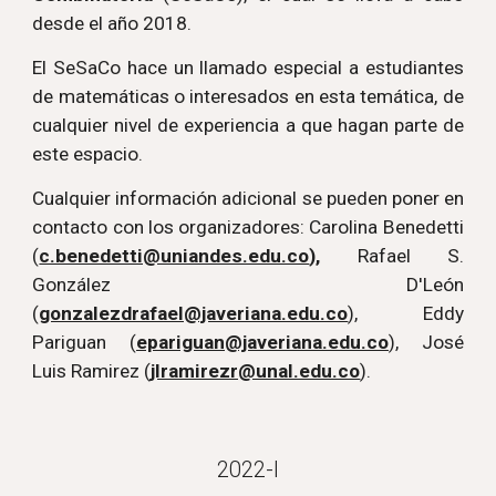
desde el año 2018.
El SeSaCo hace un llamado especial a estudiantes
de matemáticas o interesados en esta temática, de
cualquier nivel de experiencia a que hagan parte de
este espacio.
Cualquier información adicional se pueden poner en
contacto con los organizadores: Carolina Benedetti
(
c.benedetti@uniandes.edu.co
),
Rafael S.
González D'León
(
gonzalezdrafael@javeriana.edu.co
), Eddy
Pariguan (
epariguan@javeriana.edu.co
), José
Luis Ramirez (
jlramirezr@unal.edu.co
).
2022-I